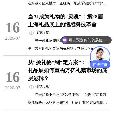
在跨越万亿规模后，正经历一场从“高速扩张”向“稳
国际博览中心盛大启幕。作为华东礼业年度“收官之
态增长”的深刻蜕变。在这个竞争核心由“卖得更多”
战”的风向标，本届展会释放出强烈信号：科技礼赠
当AI成为礼物的“灵魂”：第28届
全面升级为“卖得更精准”的关键节点，定于11月10
16
已成为行业新引擎，而那些在“智能、跨界、体验”
上海礼品展上的情感科技革命
日至12日在上海新国际博览中心盛大启幕的第28届
上率先破局的玩家，正强势领跑下一轮市场增长。
浏览：52
上海国际礼品、文创产品及家居用品展览会（秋季
2026-07
可以预定你们的展位吗？
当一份礼物能记住你们的初见、感知你的疲
华礼展），无疑吹响了华东礼业年度“收官之战”的
惫、甚至用你的口吻与你对话，它还是“物品”吗？
冲锋号。
从“挑礼物”到“定方案”：11月上海
2026年11月，第28届上海国际礼品展即将揭
这不仅是一场汇聚超800家源头展商与海量专业
礼品展如何重构万亿礼赠市场的底
16
幕。在这场汇聚2800余家展商、展览面积突破10万
买家的选品盛宴，更是一次重塑过亿礼赠市场新格
层逻辑？
平方米的行业盛会上，一个清晰的信号已经发出：
局的战略枢纽。
浏览：67
2026-07
AI不再只是礼品的“功能插件”，而正在成为礼物的
当采购商不再问“这款多少钱”，而是问“这套方
“灵魂”。
...
案能解决什么场景问题”时，礼品行业的游戏规则已
经变了。