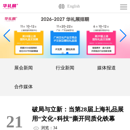
首
English
页
关
于
展
展
商
观
会
中
众
活
展会新闻
行业新闻
媒体报道
心
中
动
媒
心
中
体
联
合作媒体
心
中
系
广
破局与立新：当第28届上海礼品展
心
我
州
English
21
用“文化+科技”撕开同质化铁幕
们
站
浏览：34