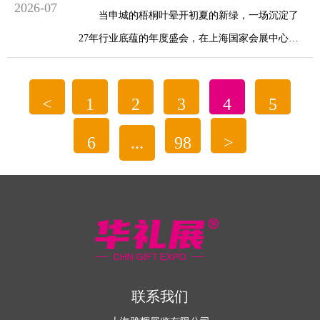
2026-07
当申城的梧桐叶晕开初夏的新绿，一场沉淀了
历经二十余年深耕沉淀，本届展会立足上海、
当下全球礼赠贸易市场呈现多...
27年行业底蕴的年度盛会，在上海国家会展中心如
辐射华东、联动全国，精准锚定万亿礼赠赛道新机
期赴约。以“匠心筑礼，潮启新章”为主题的第28届
遇，以全产业链赋能、场景化创新、高品质赋能的
上海国际礼品展，于近日正式拉开帷幕，超18万平
核心优势，重塑华东礼品产业格局，助力行业开启
<
1
2
3
4
5
方米的展出空间里。
高质量发展全新篇章。
6
...
98
>
汇聚了全球2500余家优质展商，覆盖文创IP、
当前，礼赠行业...
商务礼赠、家居生活、非遗国潮、智能数码等全品
类赛道，以一场兼具匠心温度与潮流活力的行业盛
宴，为中国礼品产业解锁全新的发展高阶势能。
不同于往届展会的规模升级，本届礼品展最核
心的突破，是将“匠心...
联系我们