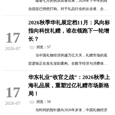
随着七月的热浪席卷而来，2026年下半年的商
答案，或许就藏在7月16日至18日，于上海新国
业战役已悄然打响。对于礼品行业的从业者、企业
际博览中心举办的“第8届励展华博上海国际礼业博
采购负责人以及渠道商而言，当下正是承上启下的
览会”中。这不仅是一场汇聚1500余家展商、10万余
2026秋季华礼展定档11月：风向标
关键节点。距离中秋佳节仅剩月余，国庆黄金周蓄
款新潮爆品的行业盛会，更是一座专为打破同质化
指向科技礼赠，谁在领跑下一轮增
17
势待发，而年底的年货备货期也已在日历上画上了
僵局而生的“灵感宝库”。...
长？
重点。如何在激烈的市场竞争中抢占先机？
浏览：57
2026-07
当中国礼物经济跨越万亿大关，礼赠市场的底
即将于7月16日至18日在上海新国际博览中心盛
层逻辑正在发生深刻重构。在数字经济与消费体验
大开幕的“第8届励展华博上海国际礼业博览会”（以
升级的双重驱动下，传统礼品正加速褪去单一的“物
下简称“上海礼博会”），无疑为全行业提供了一把
华东礼业“收官之战”：2026秋季上
质交换”属性，向承载情感、融合科技的“场景解决
开启下半年旺季大门的金钥匙。
海礼品展，重塑过亿礼赠市场新格
17
方案”全面跃迁。
局！
精准踩点...
浏览：59
2026-07
11月10日至12日，第28届上海国际礼品、文创
当时间的指针拨向2026年岁末，中国礼物经济
产品及家居用品展览会（秋季华礼展）将在上海新