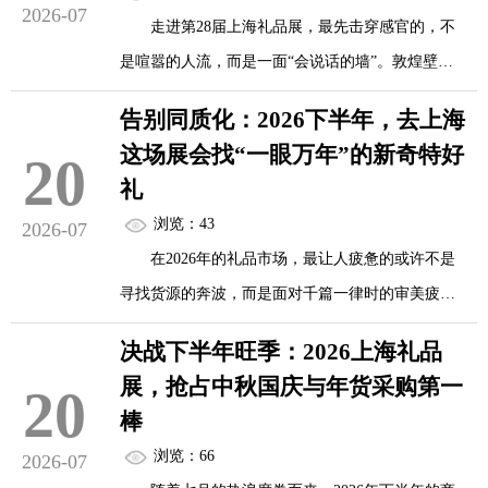
2026-07
走进第28届上海礼品展，最先击穿感官的，不
是喧嚣的人流，而是一面“会说话的墙”。敦煌壁画
中的飞天在纳米微晶屏上飘然起舞，每一条飘带的
告别同质化：2026下半年，去上海
轨迹都对应着实时天气数据——这不是某个先锋艺
这场展会找“一眼万年”的新奇特好
20
术展的现场，而是一款智能空气净化器的交互界
礼
面。当传统礼品展还在为保温杯该印牡丹还是龙纹
浏览：43
2026-07
踌躇时，这场展会已用“文化+科技”的双螺旋结构，
在2026年的礼品市场，最让人疲惫的或许不是
撕开了行业沉积多年的同质化铁幕。
寻找货源的奔波，而是面对千篇一律时的审美疲
劳。当传统的冰箱贴、书签和复刻藏品难以再激起
文化破壁：当非遗不再是橱窗里的标本
决战下半年旺季：2026上海礼品
消费者的惊喜，当企业福利和商务礼赠陷入“选品内
展，抢占中秋国庆与年货采购第一
20
卷”，我们不禁要问：什么样的礼物，才能让人眼前
展会一隅，景德镇匠人正用3D陶瓷打印复刻宋
棒
一亮，甚至产生“一眼万年”的惊艳感？
代冰裂纹，而在另...
浏览：66
2026-07