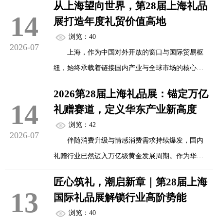
从“静态商品”到“有生命的陪伴者”
从上海望向世界，第28届上海礼品
14
展打造年度礼贸价值高地
2026年11月10日至12日，第28届上海国际礼品
传统礼品的最大痛点是什么？超六成消费者坦
浏览：40
展将在新国际博览中心揭幕。与以往不同，这届展
2026-07
言曾收到闲置礼品——“鸡肋”感源于礼物的“...
上海，作为中国对外开放的窗口与国际贸易枢
会释放了一个清晰的信号：礼赠经济正从“挑货物”
纽，始终承载着链接国内产业与全球市场的核心使
全面转向“定方案”。
命。在国内礼赠行业迈向万亿规模化发展、全球化
2026第28届上海礼品展：锚定万亿
商贸融合提速的当下，2026第28届上海国际礼品、
14
万亿市场的逻辑之变
礼赠赛道，定义华东产业新高度
文创产品及家居用品展览会重磅启幕。
浏览：42
2026-07
数据是最好的注脚。中国礼物经济市场规模已
伴随消费升级与情感消费需求持续爆发，国内
展会立足上海国际化区位优势，跳出区域产业
从2018年的8000亿元增至2025年的14498亿元，预计
礼赠行业已然迈入万亿级黄金发展周期。作为华东
局限，以全球视野布局礼贸新格局，整合海内外优
2027年将达16...
礼赠产业的年度风向标盛会，2026第28届上海国际
质产业、商贸、品牌资源，全力打造年度礼贸价值
匠心筑礼，潮启新章｜第28届上海
礼品、文创产品及家居用品展览会（华礼展）将于
13
高地，成为中国礼品行业出海拓市、全球好物深耕
国际礼品展解锁行业高阶势能
11月10日至12日在上海新国际博览中心盛大启幕。
中国市场的核心双向枢纽。
浏览：40