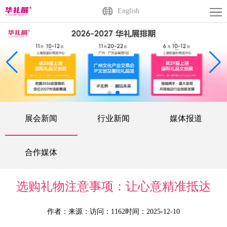
首
English
页
关
于
展
展
商
观
会
中
众
活
展会新闻
行业新闻
媒体报道
心
中
动
媒
心
中
体
联
合作媒体
心
中
系
广
选购礼物注意事项：让心意精准抵达
心
我
州
English
作者：
来源：
访问：1162
时间：2025-12-10
们
站