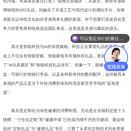
化内涵。本届展会重点打造了“国潮文创展区”，从故宫、敦煌等顶级
博物馆的
衍生品，到融合了非遗工艺与现代设计的潮玩手办，你将
IP
亲眼见证传统文化如何变身商务礼赠的新宠。对于想要打造差异化竞
争力的零售商和电商选品团队来说，这里就是灵感与爆款的源头。
可以预定你们的展位吗？
其次是智能科技与
的深度赋能。科技正在重塑礼品的形态，展
AI
会上不仅会有智能穿戴、智能家电等常规科技礼品，更前瞻性地设立
了“
玩具展区”和“智能科技礼品专区”。想象一下，能够
互动的礼
AI
AI
盒、可骑行的智能行李箱、以及各种新奇特的数码配件，这些极具未
来感的产品正是当下年轻消费群体和跨境卖家苦苦寻找的“蓝海货
源”。
最后是定制化与绿色健康的消费刚需。无论是企业福利还是个人
馈赠，
“个性化定制”和“健康环保”已经成为绕不开的关键词。展会特
设的“定制礼品”与“健康礼品”专区，汇聚了从柔性定制技术到各类家