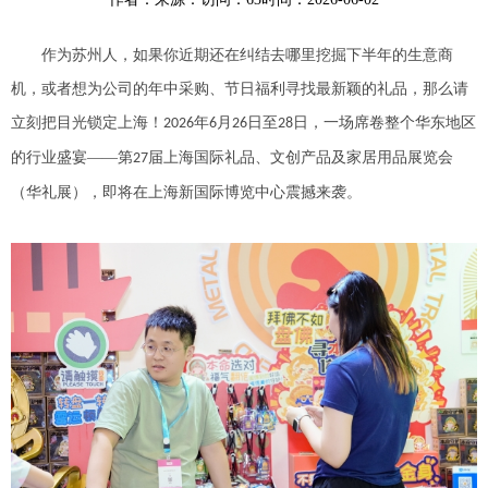
作为苏州人，如果你近期还在纠结去哪里挖掘下半年的生意商
机，或者想为公司的年中采购、节日福利寻找最新颖的礼品，那么请
立刻把目光锁定上海！
年
月
日至
日，一场席卷整个华东地区
2026
6
26
28
的行业盛宴——第
届上海国际礼品、文创产品及家居用品展览会
27
（华礼展），即将在上海新国际博览中心震撼来袭。