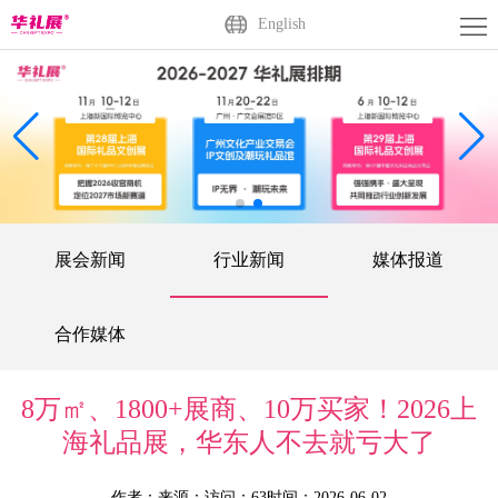
首
English
页
关
于
展
展
商
观
会
中
众
活
展会新闻
行业新闻
媒体报道
心
中
动
媒
心
中
体
联
合作媒体
心
中
系
广
8万㎡、1800+展商、10万买家！2026上
心
我
州
English
海礼品展，华东人不去就亏大了
们
站
作者：
来源：
访问：63
时间：2026-06-02