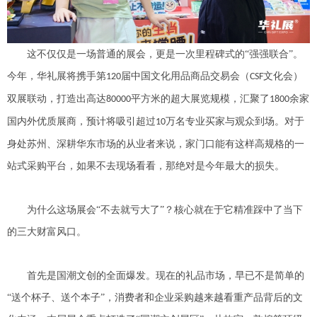
这不仅仅是一场普通的展会，更是一次里程碑式的
“强强联合”。
今年，华礼展将携手第
届中国文化用品商品交易会（
文化会）
120
CSF
双展联动，打造出高达
平方米的超大展览规模，汇聚了
余家
80000
1800
国内外优质展商，预计将吸引超过
万名专业买家与观众到场。对于
10
身处苏州、深耕华东市场的从业者来说，家门口能有这样高规格的一
站式采购平台，如果不去现场看看，那绝对是今年最大的损失。
为什么这场展会
“不去就亏大了”？核心就在于它精准踩中了当下
的三大财富风口。
首先是国潮文创的全面爆发。现在的礼品市场，早已不是简单的
“送个杯子、送个本子”，消费者和企业采购越来越看重产品背后的文