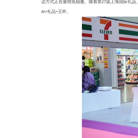
达方式正在被彻底颠覆。随着第
届上海国际礼品
27
礼品
王炸。
AI+
=