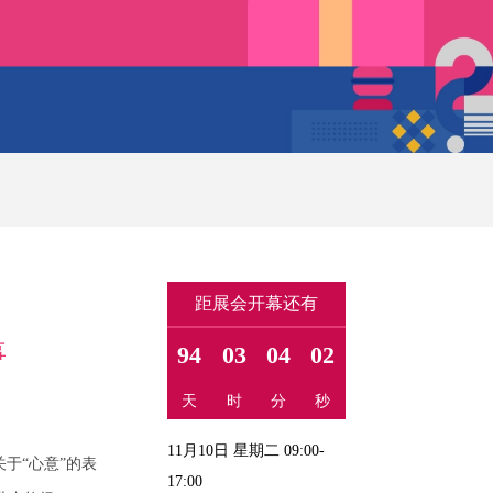
距展会开幕还有
事
94
03
04
02
天
时
分
秒
11月10日 星期二 09:00-
于“心意”的表
17:00