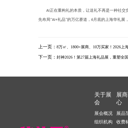
正在重构礼的本质，让送礼不再是一种社交
AI
先布局“
礼品”的万亿赛道，
月底的上海华礼展，
AI+
6
上一页：
8万㎡、1800+展商、10万买家！202
下一页：
封神2026！第27届上海礼品展，重塑全
关于展
展商
会
心
展会概况
展品
组织机构
收费