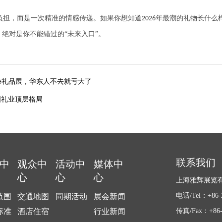
负担，而是一次精准的情感传递。如果你想知道
年最潮的礼物长什么
2026
绝对是你不能错过的“未来入口”。
6上海礼品展，华东人不去就亏大了
国礼业顶层格局
联系我们
中
观众中
活动中
媒体中
心
心
心
上海雅辉展览
电话/Tel：+86-2
范围
交通地图
同期活动
展会新闻
标准
酒店住宿
行业新闻
传真/Fax：+86-2