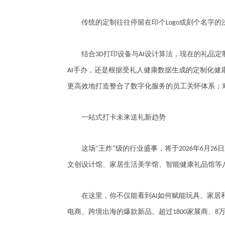
传统的定制往往停留在印个
或刻个名字的
Logo
结合
打印设备与
设计算法，现在的礼品定
3D
AI
手办，还是根据受礼人健康数据生成的定制化健
AI
更高效地打造整合了数字化服务的员工关怀体系；
一站式打卡未来送礼新趋势
这场
“王炸”级的行业盛事，将于
年
月
日
2026
6
26
文创设计馆、家居生活美学馆、智能健康礼品馆等
在这里，你不仅能看到
如何赋能玩具、家居
AI
电商、跨境出海的爆款新品。超过
家展商、
1800
8