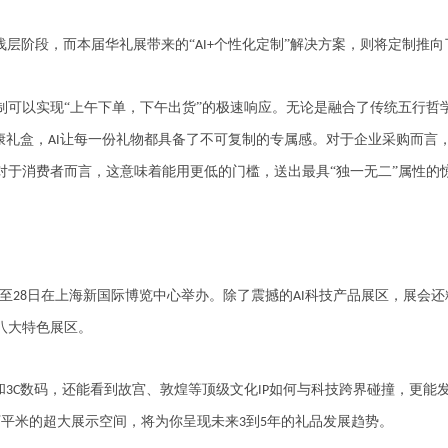
浅层阶段，而本届华礼展带来的“
个性化定制”解决方案，则将定制推向
AI+
制可以实现“上午下单，下午出货”的极速响应。无论是融合了传统五行哲
康礼盒，
让每一份礼物都具备了不可复制的专属感。对于企业采购而言
AI
对于消费者而言，这意味着能用更低的门槛，送出最具“独一无二”属性的
至
日在上海新国际博览中心举办。除了震撼的
科技产品展区，展会还
28
AI
八大特色展区。
和
数码，还能看到故宫、敦煌等顶级文化
如何与科技跨界碰撞，更能
3C
IP
万平米的超大展示空间，将为你呈现未来
到
年的礼品发展趋势。
3
5