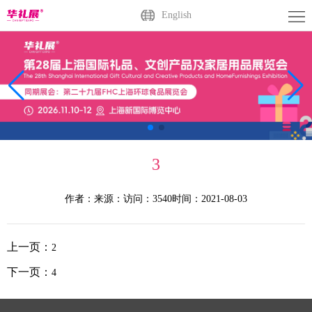
首
English
页
关
于
展
展
商
观
会
中
众
活
3
心
中
动
媒
作者：
来源：
访问：3540
时间：2021-08-03
心
中
体
联
心
中
系
广
上一页：
2
心
我
州
English
下一页：
4
们
站