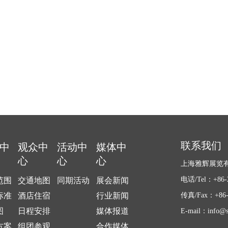
联系我们
中
观众中
活动中
媒体中
心
心
心
上海雅辉展览
电话/Tel：+86-2
范围
交通地图
同期活动
展会新闻
标准
酒店住宿
行业新闻
传真/Fax：+86-2
图
日程安排
媒体报道
E-mail：info@s
方案
组团参观
合作媒体