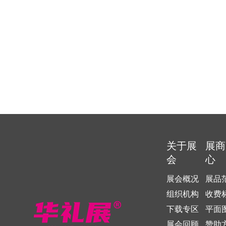
关于展
展商
会
心
展会概况
展品
组织机构
收费
下载专区
平面
展会回顾
赞助