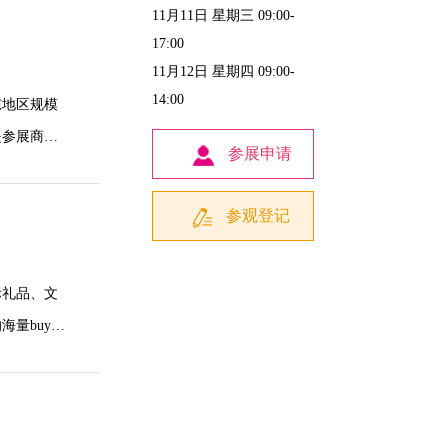
11月11日 星期三 09:00-
，以双展联
17:00
11月12日 星期四 09:00-
14:00
东地区规模
是参展商曝
参展申请
参观登记
后一日提前至
际礼品、文
buyers
。
质参展商