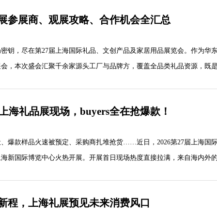
展参展商、观展攻略、合作机会全汇总
性”为核心理念，携手中国文化用品商品交易会（CSF文化会）强强联合
模空前的全景式采购盛宴。
密钥，尽在第27届上海国际礼品、文创产品及家居用品展览会。作为华
展会，本次盛会汇聚千余家源头工厂与品牌方，覆盖全品类礼品资源，既
商找爆款、谈合作、对接资源的核心渠道。
6上海礼品展现场，buyers全在抢爆款！
，举办时间为6月26日—6月28日，每日开放时间9:00-17:00，最
员，官方推出免费预登记福利，提前在展会官网完成实名认证即可免...
款样品火速被预定、采购商扎堆抢货……近日，2026第27届上海国
海新国际博览中心火热开展。开展首日现场热度直接拉满，来自海内外的海量
，多款新品、爆款一度供不应求，成为华东礼品行业开年最火爆的名场面
新程，上海礼展预见未来消费风口
行业风向标，本届上海礼品展展览面积达8万平方米，集结1800+优