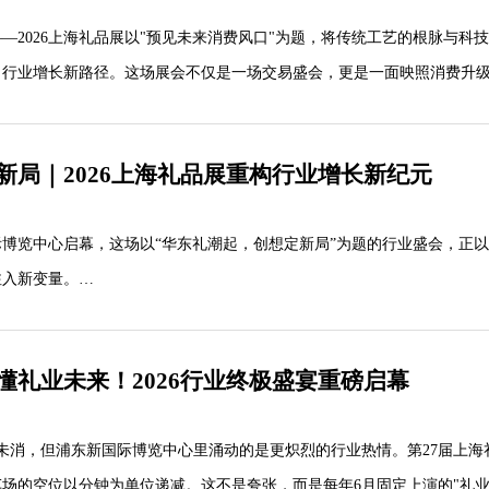
创IP、商务定制、网红家居、AI潮玩、...
026上海礼品展以"预见未来消费风口"为题，将传统工艺的根脉与科
出行业增长新路径。这场展会不仅是一场交易盛会，更是一面映照消费升
新局｜2026上海礼品展重构行业增长新纪元
腹地，2026年正经历结构性蜕变。基础型礼品需求承压，而个性化、
展会超300家展商中，"数据驱动选品""柔性生产示范线"成为高频关键词。某
博览中心启幕，这场以“华东礼潮起，创想定新局”为题的行业盛会，正
注入新变量。
核心腹地，其市场特征在2026年呈现显著分化：一方面，基础型礼品
懂礼业未来！2026行业终极盛宴重磅启幕
另一方面，个性化、场景化、情感化需求正以年均15%的速度扩张。
消，但浦东新国际博览中心里涌动的是更炽烈的行业热情。第27届上海
上游设计、中游制造、下游渠道全链路协同升级。展会现场，超300家
场的空位以分钟为单位递减。这不是夸张，而是每年6月固定上演的"礼业