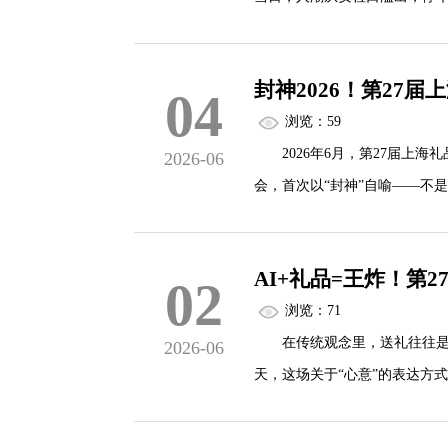
升级的信号。当行业内外都在问"
封神2026！第27
04
一场展会折射的产业升级
浏览：59
2026年6月，第27届上海
2026-06
本届展会最直观的变化藏在展区
会，首次以“封神”自喻——不
当环保材料占比突破40%、数
度重塑。
AI+礼品=王炸！第
02
浏览：71
规模升级，但真正破局的是“
在传统观念里，送礼往往是一场
2026-06
天，这场关于“心意”的表达方
本届展会规模创历史新高，但
展）的临近，一个全新的公式正