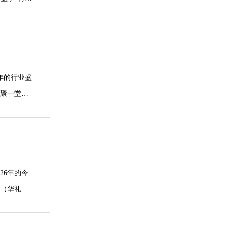
年的行业盛
汇聚一堂，
层格局的深
26年的今
会（华礼