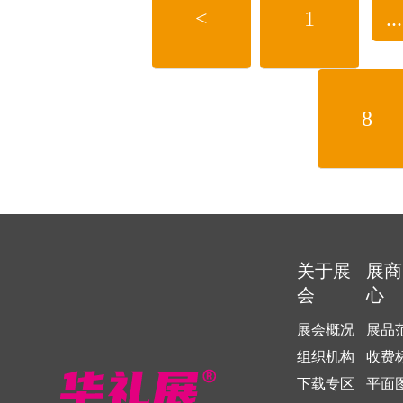
<
1
...
付费。在“悦己”和“疗愈”成为
为什么Z世代不要“实用”要“
8
关于展
展商
会
心
展会概况
展品
组织机构
收费
下载专区
平面