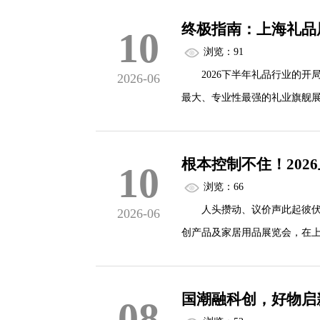
终极指南：上海礼品
10
本届展会以“创新、品质、个
浏览：91
动的模式，为行业呈现一场规
2026下半年礼品行业的开局
2026-06
最大、专业性最强的礼业旗舰
双...
光拓客的优质舞台，也是采购
根本控制不住！202
10
本次展会落地上海新国际博览中心
浏览：66
16:00闭馆。针对所有观展人
人头攒动、议价声此起彼伏、爆
2026-06
创产品及家居用品展览会，在上
齐聚现场，开启疯狂扫货模式
国潮融科创，好物启
08
作为华东地区极具影响力的礼品