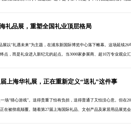
2026年礼业会怎样"，答案其实已经摆在了展馆里。
届上海礼品展，重塑全国礼业顶层格局
密码
礼品展以“礼遇未来”为主题，在浦东新国际博览中心落下帷幕。这场延续26
布局里。传统工艺品展区面积缩减近30%，取而代之的是三个...
是终点，而是礼业进入新纪元的起点。当3000家参展商、超10万专业观众
字化定制展区面积翻倍，我们看到的不仅是展会的迭代，更是全国礼业顶
27届上海华礼展，正在重新定义“送礼”这件事
行业深度”
“猜心游戏”。送得贵重了怕有负担，送得普通了又怕没心意。但在20
式正在被彻底颠覆。随着第27届上海国际礼品、文创产品及家居用品展览
更值得关注的是产品结构的质变。传统工艺品展区被...
在行业内炸场——AI+礼品=王炸。