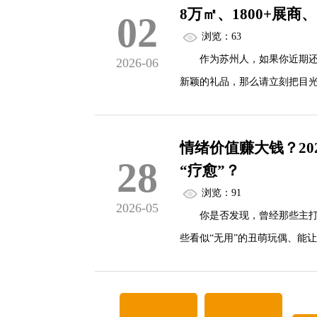
8万㎡、1800+展
02
今年的华礼展，不再仅仅是一
浏览：63
能深度介入礼品行业，送礼这件
作为苏州人，如果你近期还在
2026-06
<...
新颖的礼品，那么请立刻把目光锁
海国际礼品、文创产品及家居
情绪价值赚大钱？20
这不仅仅是一场普通的展会，更
28
“疗愈”？
交易会（CSF文化会）双展联动，
浏览：91
2026-05
你是否发现，曾经那些主打“
些看似“无用”的丑萌玩偶、能
抢。
答案只有一个：Z世代的消费逻