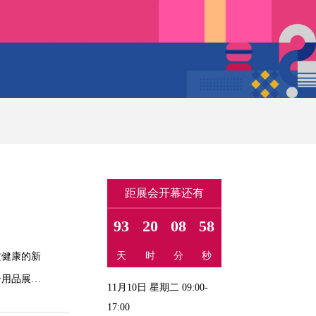
距展会开幕还有
93
20
08
57
天
时
分
秒
质健康的新
居用品展览
11月10日 星期二 09:00-
17:00