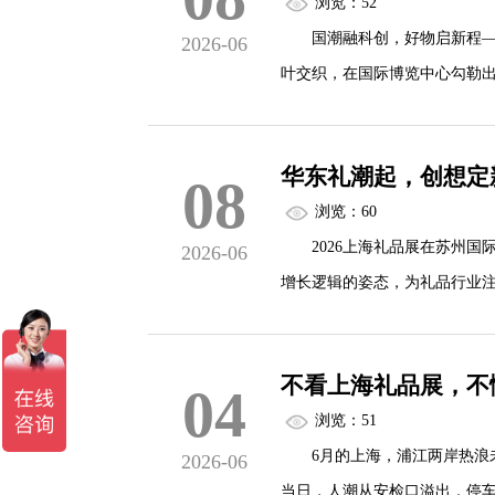
浏览：52
家，囊括十万款新潮好物，覆盖文
国潮融科创，好物启新程——2
2026-06
叶交织，在国际博览中心勾勒
镜。
华东礼潮起，创想定
08
华东地区作为礼品消费的核心
浏览：60
景化需求以年均15%速度扩张。
2026上海礼品展在苏州国际
2026-06
增长逻辑的姿态，为礼品行业
华东地区作为国内礼品消费的
不看上海礼品展，不
04
压，传统大宗订单量同比收缩；
浏览：51
6月的上海，浦江两岸热浪未
2026-06
这种结构性变化倒逼产业链向
当日，人潮从安检口溢出，停车
“数据...