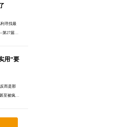
了
当人工智
福利寻找最
—第27届上
实用”要
化用品商品
反而是那
，甚至被疯
存的状态”