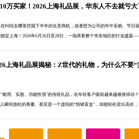
商、10万买家！2026上海礼品展，华东人不去就亏大
个简单的贸易平台，它更像是一个关于未来生活方式的“概念实验室”。
事，正在从“送物品”进化为“送情感、送体验、送智慧”。
纠结去哪里挖掘下半年的生意商机，或者想为公司的年中采购、节日
定上海！2026年6月26日至28日，一场席卷整个华东地区的行业盛宴—
用品展览会（华礼展），即将在上海新国际博览中心震撼来袭。
26上海礼品展揭秘：Z世代的礼物，为什么不要“
是一次里程碑式的“强强联合”。今年，华礼展将携手第120届中国文
打造出高达80000平方米的超大展览规模，汇聚...
耐用、实惠、功能性强”的传统礼品，在年轻客户面前越来越难推得动？
让人瞬间放松的香薰、甚至是一个虚拟的“情绪盲盒”，却能轻松卖出高价
辑已经彻底变了。他们不再为“生活的功能”买单，而是心甘情愿为“生