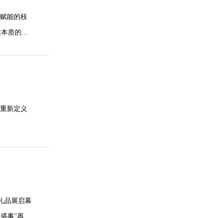
技赋能的枝
级本质的棱
情感化、场
...
以重新定义
种类持续承
礼品展启幕
展商通过
盛事"再度