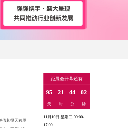
距展会开幕还有
95
21
44
01
天
时
分
秒
11月10日 星期二 09:00-
凭借其得天独厚
17:00