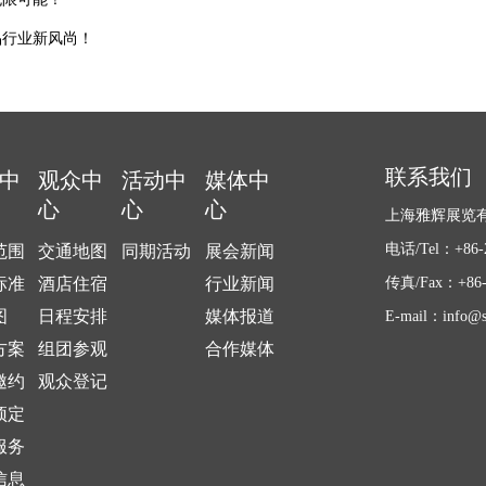
品行业新风尚！
联系我们
中
观众中
活动中
媒体中
心
心
心
上海雅辉展览
电话/Tel：+86-2
范围
交通地图
同期活动
展会新闻
标准
酒店住宿
行业新闻
传真/Fax：+86-2
图
日程安排
媒体报道
E-mail：info@s
方案
组团参观
合作媒体
邀约
观众登记
预定
服务
信息