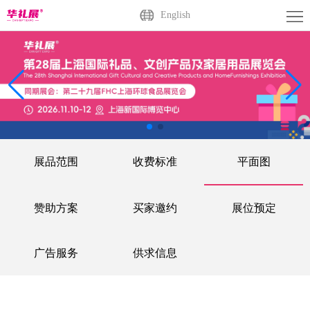
首
English
页
关
于
展
展
商
观
会
中
众
活
展品范围
收费标准
平面图
心
中
动
媒
心
中
体
联
赞助方案
买家邀约
展位预定
心
中
系
广
广告服务
供求信息
心
我
州
English
们
站