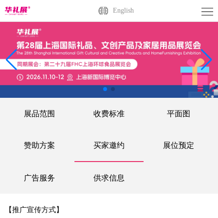
首
English
页
关
于
展
展
商
观
会
中
众
活
展品范围
收费标准
平面图
心
中
动
媒
心
中
体
联
赞助方案
买家邀约
展位预定
心
中
系
广
广告服务
供求信息
心
我
州
English
【推广宣传方式】
们
站