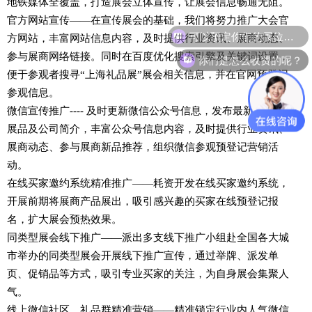
地铁媒体全覆盖，打造展会立体宣传，让展会信息畅通无阻。
官方网站宣传——在宣传展会的基础，我们将努力推广大会官
可以预定你们的展位吗？
方网站，丰富网站信息内容，及时提供行业资讯、展商动态、
你们是怎么收费的呢？
参与展商网络链接。同时在百度优化搜索引擎及关键词设置，
便于参观者搜寻“上海礼品展”展会相关信息，并在官网预登记
参观信息。
微信宣传推广---- 及时更新微信公众号信息，发布最新参展商
展品及公司简介，丰富公众号信息内容，及时提供行业资讯、
展商动态、参与展商新品推荐，组织微信参观预登记营销活
动。
在线买家邀约系统精准推广——耗资开发在线买家邀约系统，
开展前期将展商产品展出，吸引感兴趣的买家在线预登记报
名，扩大展会预热效果。
同类型展会线下推广——派出多支线下推广小组赴全国各大城
市举办的同类型展会开展线下推广宣传，通过举牌、派发单
页、促销品等方式，吸引专业买家的关注，为自身展会集聚人
气。
线上微信社区、礼品群精准营销——精准锁定行业内人气微信