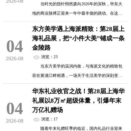
2026-08
礼赠品、家居用品、健康...
当时光的指针悄然拨向2026年的深秋，华东大
产品及家居用品展览会（华礼展）将在上海新国际
地的商业脉搏正迎来一年中最丰饶的跳动。在这个
博览中心盛大启幕。本届展会以“礼链全球·潮涌东
承前启后的关键节点，一场汇聚全球创意与商机的
方”为主题，正以全面升级的“虹吸效应”，从上海出
东方美学遇上海派精致：第28届上
行业盛会正蓄势待发——第28届上海国际礼品、文
发，将优质的供应链资源与前沿的商业机遇礼献全
海礼品展，把“小件大美”铺成一条
04
创产品及家居用品展览会（简称“2026华礼展”），
国。
金陵路
将于11月10日至12日在上海新国际博览中心盛大启
浏览：23
2026-08
幕。
规模与能级双升，构筑超级采购磁...
当东方美学的温润内敛，与海派文化的精致包
容在黄浦江畔相遇，一场关于生活美学的深刻变革
作为2026年华东地区最后一场大型礼品专业
正在悄然发生。2026年11月10日至12日，第28届上
展，本届展会以“礼链全球·潮涌东方”为主题，不仅
华东礼业收官之战！第28届上海华
海国际礼品、文创产品及家居用品展览会（简称“华
精准锚定了年终采购的黄金窗口，更以“沪·上·丰·
礼展以8万㎡超级体量，引爆年末
04
礼展”）将在上海新国际博览中心盛大启幕。
收”的姿态，为全年的礼品行业画上一个圆满的句
万亿礼赠场
号。<...
浏览：17
2026-08
“小件大美”正成为2026年礼品市场最鲜明的时
随着年末礼赠旺季的临近，国内礼品行业迎来