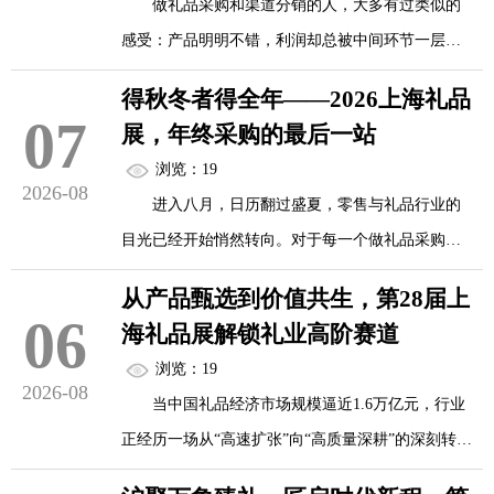
做礼品采购和渠道分销的人，大多有过类似的
感受：产品明明不错，利润却总被中间环节一层层
面对如此庞大的信息量，如果还抱着"到了现场
切薄；客户要的定制需求并不复杂，但沟通链条太
再说"的心态，大概率是跑断腿、拍一堆照片、回来
得秋冬者得全年——2026上海礼品
长，交期和品质反复拉扯；好不容易找到一款有爆
07
一堆样品，真正能落地的合作寥寥无几。展会三
展，年终采购的最后一站
款潜力的产品，却因为起订量、打样费和品牌授权
天，真正...
浏览：19
等门槛，迟迟无法落地。
2026-08
进入八月，日历翻过盛夏，零售与礼品行业的
目光已经开始悄然转向。对于每一个做礼品采购、
问题的根源，往往不在市场，而在供应链。谁
渠道分销、企业福利和节日营销的人来说，真正的
能更直接地连接源头工厂，谁就拥有更强的成本控
从产品甄选到价值共生，第28届上
“黄金赛道”从来不在春夏，而在秋冬。谁能提前锁
06
制力；谁能更高效地完成LOGO定制和批量代工，
海礼品展解锁礼业高阶赛道
定秋冬的选品方向、供应链资源和渠道机会，谁就
谁就能把更多利润握在自己手里。而秋季上海礼品
浏览：19
掌握了全年业绩的主动权。
2026-08
展，正是这样一个把采购方、渠道商和品牌方与源
当中国礼品经济市场规模逼近1.6万亿元，行业
头制造能力直接...
正经历一场从“高速扩张”向“高质量深耕”的深刻转
秋冬，是礼品行业的“胜负手”
型。2026年11月10日至12日，第28届上海国际礼