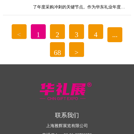
代注脚。随着消费者从“符号式国潮”向“有温度的手
了年度采购冲刺的关键节点。作为华东礼业年度压
作美学”转变，那些兼具实用性与情绪价值的精致小
轴盛会，2026第28届上海国际礼品、文创产品及家
物，正以前所未有的姿态走进大众生活。本届华礼
居用品展览会（简称“华礼展”）正式定档11月10日
展精准捕捉这一蓝海机遇，特设“木制工艺品精品专
<
1
2
3
4
...
至12日，将在上海新国际博览中心震撼启幕。
区”与“匠心工...
68
>
华东地区是国内礼赠行业的核心腹地，贡献了
全国超三成的市场份额，江浙沪三地更是占据了近
八成的体量。当前，国内礼赠市场已稳步迈入万亿
赛道，但行业长期存在“小、散、乱”的痛点，中小
服务商占比过高，缺乏品牌力与定制化能力。
联系我们
上海雅辉展览有限公司