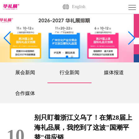
首
English
页
关
于
展
展
商
观
会
中
众
活
展会新闻
行业新闻
媒体报道
心
中
动
媒
心
中
体
联
合作媒体
心
中
系
广
别只盯着浙江义乌了！在第28届上
心
我
州
English
海礼品展，我挖到了这波"国潮平
10
们
站
替"供应链