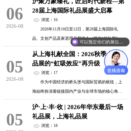
沪聚万象臻礼，匠启时代新程—第
品、文创产品及家居用品展览会（华礼展）将在上
06
礼品行业有着鲜明的季节节奏。中秋、国庆、
28届上海国际礼品展盛大启幕
海新国际博览中心盛大启幕。
万圣节、感恩节、圣诞节、元旦、春节……从九月
浏览：16
2026-08
到来年二月，几乎每隔几周就有一个重要的消费节
2026年11月10日至12日，第28届上海国际礼
本届展会不再仅仅满足于传统意义上的“货品展
可以预定你们的展位吗？
点。这些节日叠加在一起，构成了全年礼...
品、文创产品及家居用品展览会（简称“华礼展”）
销”，而是以“价值共生”为核心理念，致力于打造一
你们是怎么收费的呢？
将在上海新国际博览中心盛大启幕。本届展会以“礼
个集产品甄选、趋势洞察、产业赋能于一体的综合
从上海礼献全国：2026秋季上海礼
链全球·潮涌东方”为主题，精准锚定年终采购黄金
05
性平台，引领礼业迈入高阶发展的新赛道。
品展的“虹吸效应”再升级
窗口，汇聚约1,200家海内外优质展商，预计吸引逾
浏览：17
60,000名专业采购商莅临现场，共同见证一场融合
2026-08
从“低价选货”到“价值选品”，重塑采购新逻辑
作为中国经济的桥头堡与国际贸易的枢纽，上
东方美学与全球创意的行业盛会。
<...
海始终扮演着链接国内产业与全球市场的核心角
色。随着2026年步入第四季度，年终企业福利采
作为华东地区礼品行业的标杆性展会，本届华
沪·上·丰·收 | 2026年华东最后一场
购、节日备货及电商收官等多重需求集中释放。
05
礼展在规模与内涵上均实现全面升级。展出面积突
礼品展，上海礼品展
破5万平方米，精心规划十余个垂直展区，涵盖商务
浏览：18
11月10日至12日，第28届上海国际礼品、文创