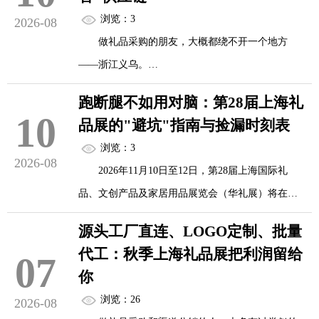
浏览：3
2026-08
做礼品采购的朋友，大概都绕不开一个地方
——浙江义乌。
跑断腿不如用对脑：第28届上海礼
不可否认，义乌依然是全球小商品的超级集散
10
品展的"避坑"指南与捡漏时刻表
地。方圆50公里内，从不锈钢杯体到硅胶密封圈，
浏览：3
从包装盒到印刷厂，几乎能找到礼品定制所需的全
2026-08
2026年11月10日至12日，第28届上海国际礼
部原材料和配件，完成一套定制礼品的全流程比其
品、文创产品及家居用品展览会（华礼展）将在上
他城市平均快3-5天，成本低12%-18%。但如果你今
海新国际博览中心拉开帷幕。展览面积预计突破5万
年的采购关键词是"国潮""文创""IP联名"，那义乌可
源头工厂直连、LOGO定制、批量
平方米，汇聚超1200家展商，吸引逾6万名专业买家
能不再是你的唯一答案。
代工：秋季上海礼品展把利润留给
07
到场。与往届不同的是，本届华礼展将与第120届中
你
国文化用品商品交易会（CSF文化会）同期同馆举
2026年11月1...
浏览：26
2026-08
办，双展联动，八大展馆齐开。