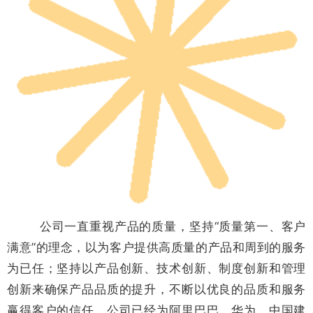
公司一直重视产品的质量，坚持“质量第一、客户
满意”的理念，以为客户提供高质量的产品和周到的服务
为已任；坚持以产品创新、技术创新、制度创新和管理
创新来确保产品品质的提升，不断以优良的品质和服务
赢得客户的信任。公司已经为阿里巴巴、华为、中国建