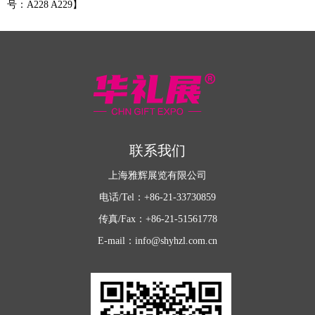
号：A228 A229】
联系我们
上海雅辉展览有限公司
电话/Tel：+86-21-33730859
传真/Fax：+86-21-51561778
E-mail：info@shyhzl.com.cn