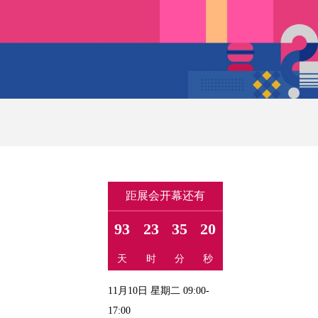
距展会开幕还有
93
23
35
19
天
时
分
秒
11月10日 星期二 09:00-
17:00