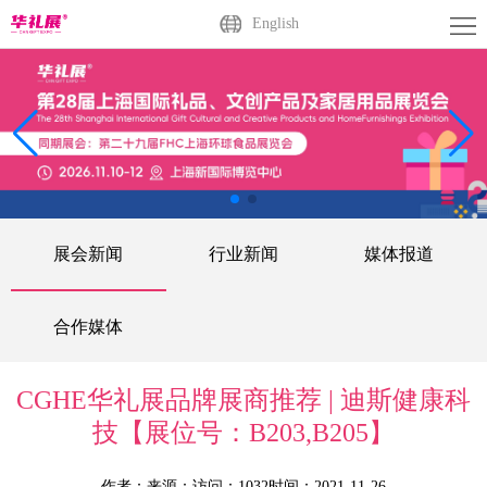
首
English
页
关
于
展
展
商
观
会
中
众
活
展会新闻
行业新闻
媒体报道
心
中
动
媒
心
中
体
联
合作媒体
心
中
系
广
CGHE华礼展品牌展商推荐 | 迪斯健康科
心
我
州
English
技【展位号：B203,B205】
们
站
作者：
来源：
访问：1032
时间：2021-11-26