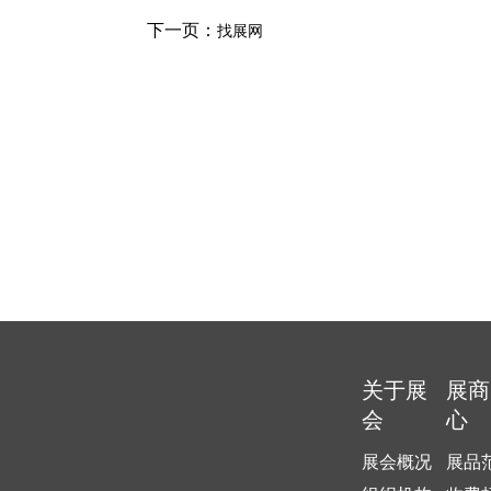
下一页：
找展网
关于展
展商
会
心
展会概况
展品