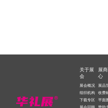
关于展
展商
会
心
展会概况
展品
组织机构
收费
下载专区
平面
展会回顾
赞助