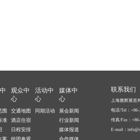
联系我们
中
观众中
活动中
媒体中
心
心
心
上海雅辉展览
电话/Tel：+86-2
范围
交通地图
同期活动
展会新闻
标准
酒店住宿
行业新闻
传真/Fax：+86-2
图
日程安排
媒体报道
E-mail：info@s
方案
组团参观
合作媒体