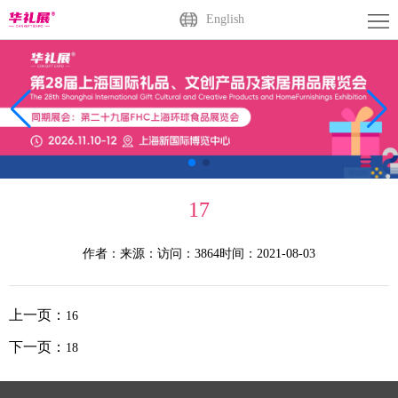
首
English
页
关
于
展
展
商
观
会
中
众
活
17
心
中
动
媒
作者：
来源：
访问：3864
时间：2021-08-03
心
中
体
联
心
中
系
广
上一页：
16
心
我
州
English
下一页：
18
们
站